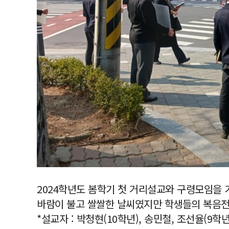
2024학년도 봄학기 첫 거리설교와 구령모임을 
바람이 불고 쌀쌀한 날씨였지만 학생들의 복음전
*설교자 : 박청현(10학년), 송민철, 조선율(9학년