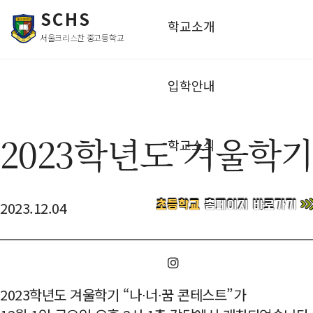
SCHS
학교소개
서울크리스찬 중고등학교
입학안내
2023학년도 겨울학기
학교소식
2023.12.04
2023학년도 겨울학기 “나∙너∙꿈 콘테스트”가