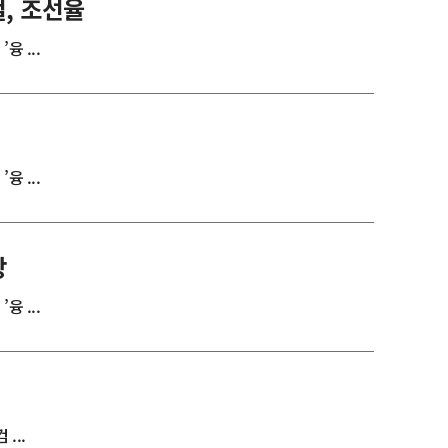
철, 조선율
 ...
 ...
랑
 ...
...